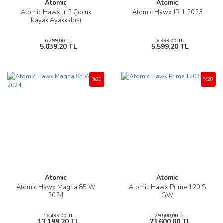
Atomic
Atomic
Atomic Hawx Jr 2 Çocuk
Atomic Hawx JR 1 2023
Kayak Ayakkabısı
6.299,00 TL
6.999,00 TL
5.039,20 TL
5.599,20 TL
%20
%20
Atomic
Atomic
Atomic Hawx Magna 85 W
Atomic Hawx Prime 120 S
2024
GW
16.499,00 TL
29.500,00 TL
13.199,20 TL
23.600,00 TL