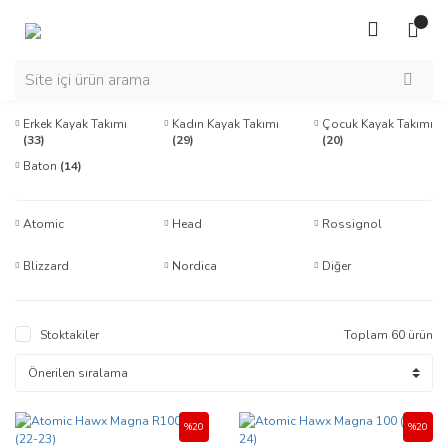
Erkek Kayak Takımı
Kadın Kayak Takımı
Çocuk Kayak Takımı
(33)
(29)
(20)
Baton
(14)
Atomic
Head
Rossignol
Blizzard
Nordica
Diğer
Stoktakiler
Toplam 60 ürün
%20
%20