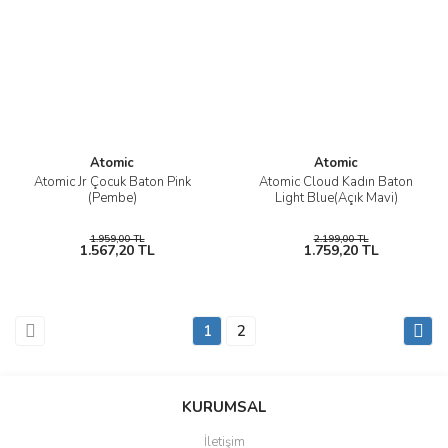
Atomic
Atomic
Atomic Jr Çocuk Baton Pink
Atomic Cloud Kadın Baton
(Pembe)
Light Blue(Açık Mavi)
1.959,00 TL
2.199,00 TL
1.567,20 TL
1.759,20 TL
1
2
KURUMSAL
İletişim