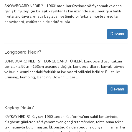
SNOWBOARD NEDİR ? 1960'larda, kar üzerinde sörf yapmak ve daha
geniş bir yüzey için birleşik kayaklar ile kar üzerinde süzülmek gibi farklı
fikirlerle ortaya çıkmaya başlayan ve Snufgibi farklı isimlerle zikredilen
snowboard, endüstrinin de sektörel ola ...
Devamı
Longboard Nedir?
LONGBOARD NEDİR? LONGBOARD TÜRLERİ: Longboard uzunlukları
genellikle 90cm -150cm arasında değişir. Longboardların, kuyruk, gövde
ve burun kısımlarındaki farklılıklar ise board stillerini belirler. Bu stiller
Cruising, Pumping, Dancing, Downhill, Cra ...
Devamı
Kaykay Nedir?
KAYKAY NEDİR? Kaykay, 1960’lardan Kaliforniya’nın sahil kentlerinde,
rüzgârsız günlerde sörf yapamayan gençler tarafından, tahtalarına teker
takmalarıyla bulunmuştur. İlk başladığından bugüne dünyanın hemen her