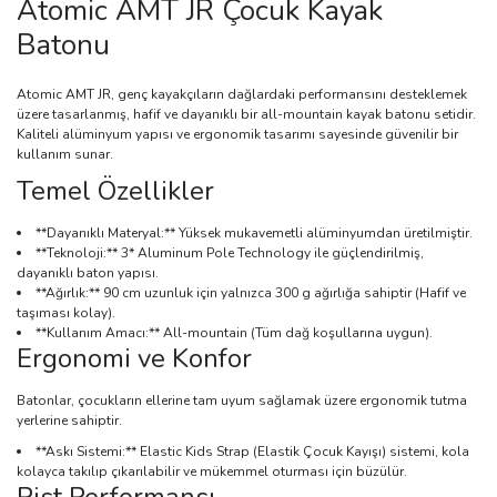
Atomic AMT JR Çocuk Kayak
Batonu
Atomic AMT JR, genç kayakçıların dağlardaki performansını desteklemek
üzere tasarlanmış, hafif ve dayanıklı bir all-mountain kayak batonu setidir.
Kaliteli alüminyum yapısı ve ergonomik tasarımı sayesinde güvenilir bir
kullanım sunar.
Temel Özellikler
**Dayanıklı Materyal:** Yüksek mukavemetli alüminyumdan üretilmiştir.
**Teknoloji:** 3* Aluminum Pole Technology ile güçlendirilmiş,
dayanıklı baton yapısı.
**Ağırlık:** 90 cm uzunluk için yalnızca 300 g ağırlığa sahiptir (Hafif ve
taşıması kolay).
**Kullanım Amacı:** All-mountain (Tüm dağ koşullarına uygun).
Ergonomi ve Konfor
Batonlar, çocukların ellerine tam uyum sağlamak üzere ergonomik tutma
yerlerine sahiptir.
**Askı Sistemi:** Elastic Kids Strap (Elastik Çocuk Kayışı) sistemi, kola
kolayca takılıp çıkarılabilir ve mükemmel oturması için büzülür.