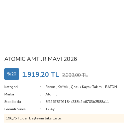
ATOMİC AMT JR MAVİ 2026
1.919,20 TL
%20
2.399,00 TL
Kategori
Baton
,
KAYAK
,
Çocuk Kayak Takımı
,
BATON
Marka
Atomic
Stok Kodu
8f55678795184e238b5b6703b2588a11
Garanti Süresi
12 Ay
196,75 TL den başlayan taksitlerle!!