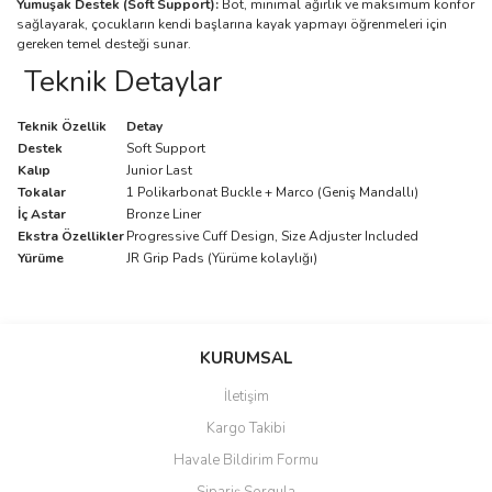
Yumuşak Destek (Soft Support):
Bot, minimal ağırlık ve maksimum konfor
sağlayarak, çocukların kendi başlarına kayak yapmayı öğrenmeleri için
gereken temel desteği sunar.
Teknik Detaylar
Teknik Özellik
Detay
Destek
Soft Support
Kalıp
Junior Last
Tokalar
1 Polikarbonat Buckle + Marco (Geniş Mandallı)
İç Astar
Bronze Liner
Ekstra Özellikler
Progressive Cuff Design, Size Adjuster Included
Yürüme
JR Grip Pads (Yürüme kolaylığı)
Bu ürünün fiyat bilgisi, resim, ürün açıklamalarında ve diğer
konularda yetersiz gördüğünüz noktaları öneri formunu kullanarak
Bu ürüne ilk yorumu siz yapın!
Ürün hakkında henüz soru sorulmamış.
Sitemize ilk yorumu siz yapın!
tarafımıza iletebilirsiniz.
KURUMSAL
Görüş ve önerileriniz için teşekkür ederiz.
İletişim
Yorum Yaz
Soru Sor
Deneyimini Paylaş
Kargo Takibi
Ürün resmi kalitesiz, bozuk veya görüntülenemiyor.
Havale Bildirim Formu
Ürün açıklamasında eksik bilgiler bulunuyor.