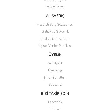
Sipariş Sorgula
Ürün bilgilerinde hatalar bulunuyor.
İletişim Formu
Ürün fiyatı diğer sitelerden daha pahalı.
Bu ürüne benzer farklı alternatifler olmalı.
ALIŞVERİŞ
Mesafeli Satış Sözleşmesi
Gizlilik ve Güvenlik
İptal ve İade Şartları
Kişisel Veriler Politikası
Gönder
ÜYELİK
Yeni Üyelik
Üye Girişi
Şifremi Unuttum
Sepetiniz
BİZİ TAKİP EDİN
Facebook
Twitter