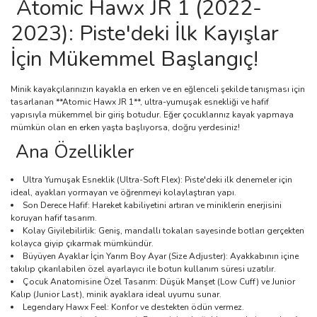
Atomic Hawx JR 1 (2022-
2023): Piste'deki İlk Kayışlar
İçin Mükemmel Başlangıç!
Minik kayakçılarınızın kayakla en erken ve en eğlenceli şekilde tanışması için
tasarlanan **Atomic Hawx JR 1**,
ultra-yumuşak esnekliği
ve hafif
yapısıyla mükemmel bir giriş botudur. Eğer çocuklarınız kayak yapmaya
mümkün olan en erken yaşta başlıyorsa, doğru yerdesiniz!
Ana Özellikler
Ultra Yumuşak Esneklik (Ultra-Soft Flex):
Piste'deki ilk denemeler için
ideal, ayakları yormayan ve öğrenmeyi kolaylaştıran yapı.
Son Derece Hafif:
Hareket kabiliyetini artıran ve miniklerin enerjisini
koruyan hafif tasarım.
Kolay Giyilebilirlik:
Geniş, mandallı tokaları sayesinde botları
gerçekten
kolayca
giyip çıkarmak mümkündür.
Büyüyen Ayaklar İçin Yarım Boy Ayar (Size Adjuster):
Ayakkabının içine
takılıp çıkarılabilen özel ayarlayıcı ile botun kullanım süresi uzatılır.
Çocuk Anatomisine Özel Tasarım:
Düşük Manşet (Low Cuff) ve Junior
Kalıp (Junior Last), minik ayaklara ideal uyumu sunar.
Legendary Hawx Feel: Konfor ve destekten ödün vermez.