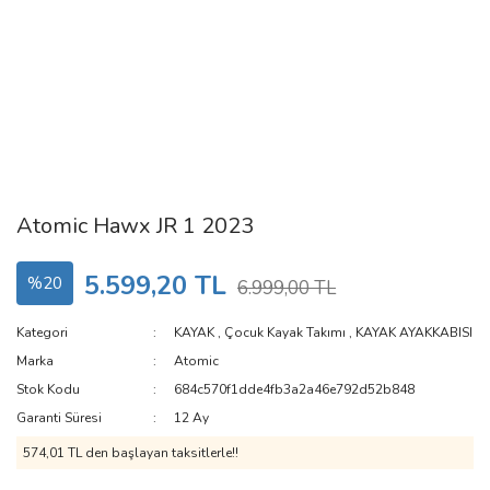
Atomic Hawx JR 1 2023
5.599,20 TL
%20
6.999,00 TL
Kategori
KAYAK
,
Çocuk Kayak Takımı
,
KAYAK AYAKKABISI
Marka
Atomic
Stok Kodu
684c570f1dde4fb3a2a46e792d52b848
Garanti Süresi
12 Ay
574,01 TL den başlayan taksitlerle!!