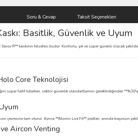
Soru & Cevap
Taksit Seçenekleri
askı: Basitlik, Güvenlik ve Uyum
Savor R** kaskının felsefesi budur. Konforlu, şık ve süper güvenli olacak şekilde 
lo Core Teknolojisi
ığını süper hafif tutarken, sektör güvenlik standartlarının gerektirdiğinden **%3
ş Uyum
ızın çevresine tam oturur. Ayrıca **Atomic Live Fit** pedleri, anında başınızın şekli
ive Aircon Venting