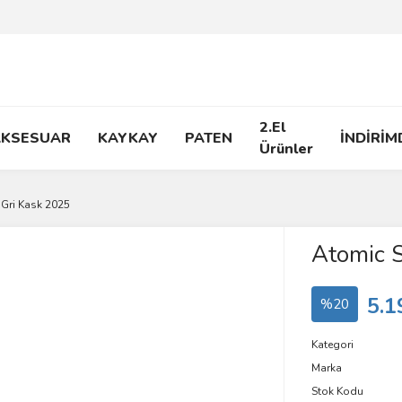
2.El
AKSESUAR
KAYKAY
PATEN
İNDİRİM
Ürünler
 Gri Kask 2025
Atomic S
5.1
%20
Kategori
Marka
Stok Kodu