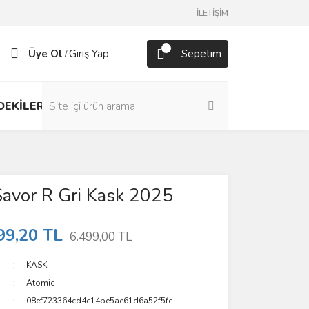
İLETİŞİM
Üye Ol
Giriş Yap
Sepetim
/
DEKİLER
avor R Gri Kask 2025
99,20 TL
6.499,00 TL
KASK
Atomic
08ef723364cd4c14be5ae61d6a52f5fc