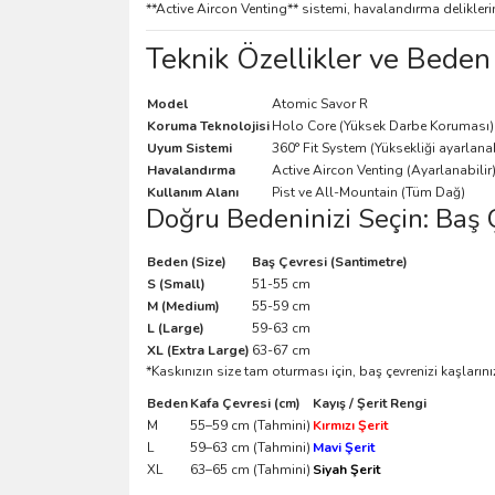
**Active Aircon Venting** sistemi, havalandırma delikler
Teknik Özellikler ve Beden
Model
Atomic Savor R
Koruma Teknolojisi
Holo Core (Yüksek Darbe Koruması)
Uyum Sistemi
360° Fit System (Yüksekliği ayarlanab
Havalandırma
Active Aircon Venting (Ayarlanabilir
Kullanım Alanı
Pist ve All-Mountain (Tüm Dağ)
Doğru Bedeninizi Seçin: Baş 
Beden (Size)
Baş Çevresi (Santimetre)
S (Small)
51-55 cm
M (Medium)
55-59 cm
L (Large)
59-63 cm
XL (Extra Large)
63-67 cm
*Kaskınızın size tam oturması için, baş çevrenizi kaşların
Beden
Kafa Çevresi (cm)
Kayış / Şerit Rengi
M
55–59 cm (Tahmini)
Kırmızı Şerit
L
59–63 cm (Tahmini)
Mavi Şerit
XL
63–65 cm (Tahmini)
Siyah Şerit