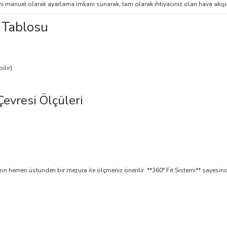
ini manuel olarak ayarlama imkanı sunarak, tam olarak ihtiyacınız olan hava akış
 Tablosu
ilir)
)
Çevresi Ölçüleri
ızın hemen üstünden bir mezura ile ölçmeniz önerilir. **360° Fit Sistemi** sayesind