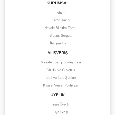
Yorum Yaz
Soru Sor
Deneyimini Paylaş
KURUMSAL
Ürün resmi kalitesiz, bozuk veya görüntülenemiyor.
İletişim
Ürün açıklamasında eksik bilgiler bulunuyor.
Kargo Takibi
Ürün bilgilerinde hatalar bulunuyor.
Havale Bildirim Formu
Ürün fiyatı diğer sitelerden daha pahalı.
Sipariş Sorgula
Bu ürüne benzer farklı alternatifler olmalı.
İletişim Formu
ALIŞVERİŞ
Mesafeli Satış Sözleşmesi
Gizlilik ve Güvenlik
Gönder
İptal ve İade Şartları
Kişisel Veriler Politikası
ÜYELİK
Yeni Üyelik
Üye Girişi