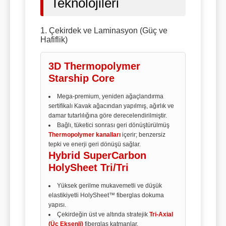
Teknolojileri
1. Çekirdek ve Laminasyon (Güç ve
Hafiflik)
3D Thermopolymer
Starship Core
Mega-premium, yeniden ağaçlandırma
sertifikalı Kavak ağacından yapılmış, ağırlık ve
damar tutarlılığına göre derecelendirilmiştir.
Bağlı, tüketici sonrası geri dönüştürülmüş
Thermopolymer kanalları
içerir; benzersiz
tepki ve enerji geri dönüşü sağlar.
Hybrid SuperCarbon
HolySheet Tri/Tri
Yüksek gerilme mukavemetli ve düşük
elastikiyetli HolySheet™ fiberglas dokuma
yapısı.
Çekirdeğin üst ve altında stratejik
Tri-Axial
(Üç Eksenli)
fiberglas katmanlar.