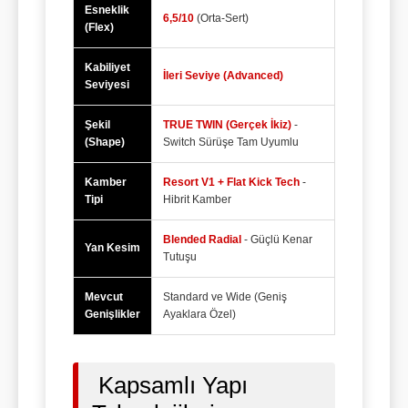
Esneklik
6,5/10
(Orta-Sert)
(Flex)
Kabiliyet
İleri Seviye (Advanced)
Seviyesi
Şekil
TRUE TWIN (Gerçek İkiz)
-
(Shape)
Switch Sürüşe Tam Uyumlu
Kamber
Resort V1 + Flat Kick Tech
-
Tipi
Hibrit Kamber
Blended Radial
- Güçlü Kenar
Yan Kesim
Tutuşu
Mevcut
Standard ve Wide (Geniş
Genişlikler
Ayaklara Özel)
Kapsamlı Yapı