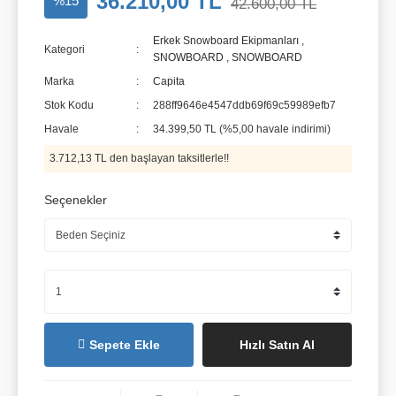
36.210,00 TL
%15
42.600,00 TL
Erkek Snowboard Ekipmanları
,
Kategori
SNOWBOARD
,
SNOWBOARD
Marka
Capita
Stok Kodu
288ff9646e4547ddb69f69c59989efb7
Havale
34.399,50 TL (%5,00 havale indirimi)
3.712,13 TL den başlayan taksitlerle!!
Seçenekler
Sepete Ekle
Hızlı Satın Al