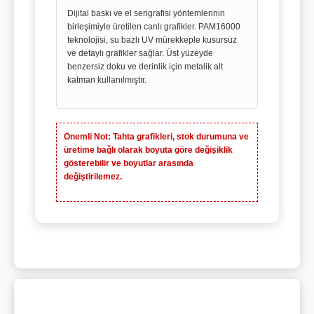
Dijital baskı ve el serigrafisi yöntemlerinin
birleşimiyle üretilen canlı grafikler. PAM16000
teknolojisi, su bazlı UV mürekkeple kusursuz
ve detaylı grafikler sağlar. Üst yüzeyde
benzersiz doku ve derinlik için metalik alt
katman kullanılmıştır.
Önemli Not:
Tahta grafikleri, stok durumuna ve
üretime bağlı olarak boyuta göre değişiklik
gösterebilir ve boyutlar arasında
değiştirilemez.
Bu ürünün fiyat bilgisi, resim, ürün açıklamalarında ve
diğer konularda yetersiz gördüğünüz noktaları öneri
Bu ürüne ilk yorumu siz yapın!
Ürün hakkında henüz soru sorulmamış.
Sitemize ilk yorumu siz yapın!
formunu kullanarak tarafımıza iletebilirsiniz.
Görüş ve önerileriniz için teşekkür ederiz.