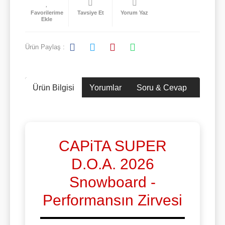
Tavsiye Et
Yorum Yaz
Ürün Paylaş :
Ürün Bilgisi
Yorumlar
Soru & Cevap
Taksit
CAPiTA SUPER
D.O.A. 2026
Snowboard -
Performansın Zirvesi