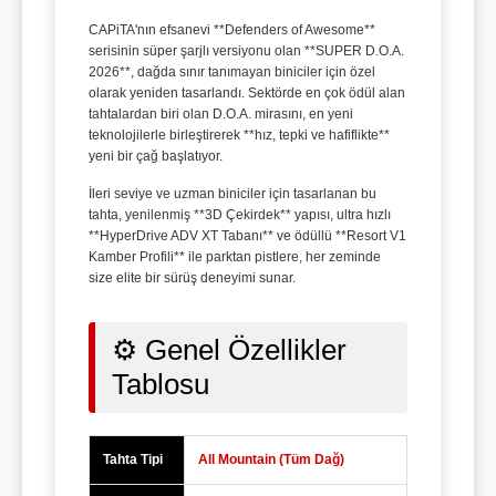
CAPiTA'nın efsanevi **Defenders of Awesome**
serisinin süper şarjlı versiyonu olan **SUPER D.O.A.
2026**, dağda sınır tanımayan biniciler için özel
olarak yeniden tasarlandı. Sektörde en çok ödül alan
tahtalardan biri olan D.O.A. mirasını, en yeni
teknolojilerle birleştirerek **hız, tepki ve hafiflikte**
yeni bir çağ başlatıyor.
İleri seviye ve uzman biniciler için tasarlanan bu
tahta, yenilenmiş **3D Çekirdek** yapısı, ultra hızlı
**HyperDrive ADV XT Tabanı** ve ödüllü **Resort V1
Kamber Profili** ile parktan pistlere, her zeminde
size elite bir sürüş deneyimi sunar.
⚙️ Genel Özellikler
Tablosu
Tahta Tipi
All Mountain (Tüm Dağ)