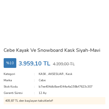
Cebe Kayak Ve Snowboard Kask Siyah-Mavi
3.959,10 TL
%10
4.399,00 TL
Kategori
KASK
,
AKSESUAR
,
Kask
Marka
Cebe
Stok Kodu
b7ee404db8ae4344a4a158bf7623c307
Garanti Süresi
12 Ay
405,87 TL den başlayan taksitlerle!!