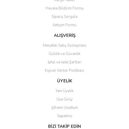
Kargo Takibi
Ürün resmi kalitesiz, bozuk veya görüntülenemiyor.
Havale Bildirim Formu
Ürün açıklamasında eksik bilgiler bulunuyor.
Sipariş Sorgula
Ürün bilgilerinde hatalar bulunuyor.
İletişim Formu
Ürün fiyatı diğer sitelerden daha pahalı.
Bu ürüne benzer farklı alternatifler olmalı.
ALIŞVERİŞ
Mesafeli Satış Sözleşmesi
Gizlilik ve Güvenlik
İptal ve İade Şartları
Kişisel Veriler Politikası
Gönder
ÜYELİK
Yeni Üyelik
Üye Girişi
Şifremi Unuttum
Sepetiniz
BİZİ TAKİP EDİN