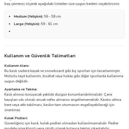
baş çevrenizi ölçerek aşağıdaki listeden size uygun bedeni seçebilirsiniz:
Medium (Yetişkin):
56 - 58 cm
Large (Yetişkin):
59 - 61 cm
Kullanım ve Güvenlik Talimatları
Kullanım Alanı:
Bu kask sadece kayak ve snowboard gibi kış sporları için tasarlanmıştır.
Motorlu taşıt kullanımı, bisiklet veya hokey gibi diğer sporlarda kullanıma
uygun değildir.
Ayarlama ve Takma:
Kask alnınızı koruyacak şekilde düzgün konumlandırılmalıdır. Çene
kayışları sıkı olmalı ancak nefes almanızı engellememelidir. Kaskın altına
bere veya atkı takılması, kaskın tam oturmasını engelleyebileceği için
önerilmez.
Kulak Pedleri:
Güvenliğiniz için kask, kulak pedleri olmadan kullanılmamalıdır. Pedler
modele göre klipsli veya çıtçıtlı olarak kolayca takılıp çıkarılabilir.