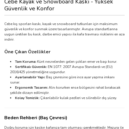
Cebe Kayak ve Snowboard Kaskı - Yüksek
Güvenlik ve Konfor
Cebe kış sporları kaskı, kayak ve snowboard tutkunları için maksimum
güvenlik ve konfor sunmak üzere tasarlanmıştır. Avrupa standartlarına
uygun üretilen bu kask, darbe emici yapısı ile kafa travması risklerini en aza
indirir.
Öne Çıkan Özellikler
Tam Koruma:
Künt nesnelerden gelen şokları emer ve başı korur.
Sertifikalı Güvenlik:
EN 1077: 2007 Avrupa Standardı ve (EU)
2016/425 yönetmeliğine uygundur.
Ayarlanabilir Yapı:
Baş çevresine göre ince ayar yapma imkanı
sunar.
Ergonomik Tasarım:
Alnı korurken ense bölgesini rahat bırakacak
şekilde dizayn edilmiştir.
Kolay Temizlik:
Çıkarılabilir kulak pedleri ve silinebilir dış yüzey.
Beden Rehberi (Baş Çevresi)
Doğru koruma için kaskın kafanıza tam oturması gerekmektedir. Mezura ile