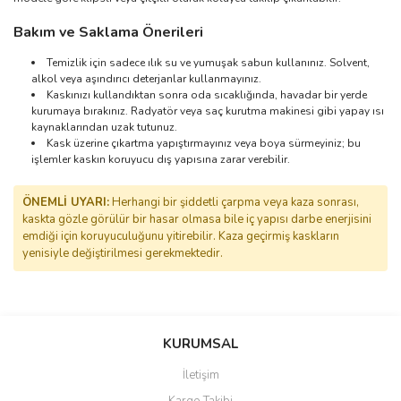
Bakım ve Saklama Önerileri
Temizlik için sadece ılık su ve yumuşak sabun kullanınız. Solvent,
alkol veya aşındırıcı deterjanlar kullanmayınız.
Kaskınızı kullandıktan sonra oda sıcaklığında, havadar bir yerde
kurumaya bırakınız. Radyatör veya saç kurutma makinesi gibi yapay ısı
kaynaklarından uzak tutunuz.
Kask üzerine çıkartma yapıştırmayınız veya boya sürmeyiniz; bu
işlemler kaskın koruyucu dış yapısına zarar verebilir.
ÖNEMLİ UYARI:
Herhangi bir şiddetli çarpma veya kaza sonrası,
kaskta gözle görülür bir hasar olmasa bile iç yapısı darbe enerjisini
emdiği için koruyuculuğunu yitirebilir. Kaza geçirmiş kaskların
yenisiyle değiştirilmesi gerekmektedir.
Bu ürünün fiyat bilgisi, resim, ürün açıklamalarında ve diğer
konularda yetersiz gördüğünüz noktaları öneri formunu kullanarak
Bu ürüne ilk yorumu siz yapın!
Ürün hakkında henüz soru sorulmamış.
Sitemize ilk yorumu siz yapın!
tarafımıza iletebilirsiniz.
KURUMSAL
Görüş ve önerileriniz için teşekkür ederiz.
İletişim
Yorum Yaz
Soru Sor
Deneyimini Paylaş