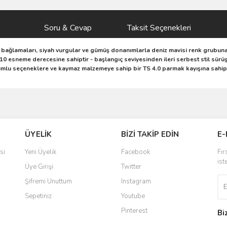
Soru & Cevap
Taksit Seçenekleri
ağlamaları, siyah vurgular ve gümüş donanımlarla deniz mavisi renk grubuna
/10 esneme derecesine sahiptir - başlangıç ​​seviyesinden ileri serbest stil sür
numlu seçeneklere ve kaymaz malzemeye sahip bir TS 4.0 parmak kayışına sahipt
ve diğer konularda yetersiz gördüğünüz noktaları öneri formunu kullanarak taraf
Bu ürüne ilk yorumu siz yapın!
Ürün hakkında henüz soru sorulmamış.
Sitemize ilk yorumu siz yapın!
ÜYELİK
BİZİ TAKİP EDİN
E-
r.
Yorum Yaz
Soru Sor
Deneyimini Paylaş
si
Yeni Üyelik
Facebook
Fır
ist
Üye Girişi
Twitter
Şifremi Unuttum
Instagram
Sepetiniz
Youtube
Pinterest
Bi