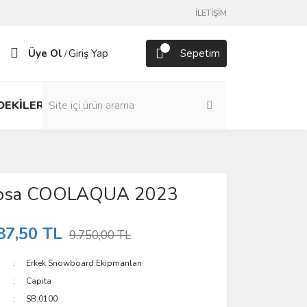
İLETİŞİM
Üye Ol
Giriş Yap
Sepetim
/
DEKİLER
Rosa COOLAQUA 2023
87,50 TL
9.750,00 TL
Erkek Snowboard Ekipmanları
Capita
SB.0100