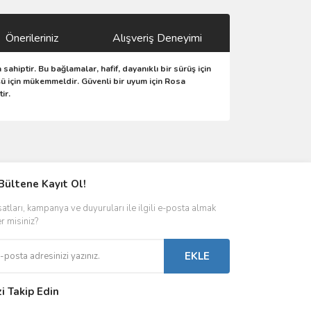
Önerileriniz
Alışveriş Deneyimi
 sahiptir.
Bu bağlamalar, hafif, dayanıklı bir sürüş için
üşü için mükemmeldir.
Güvenli bir uyum için Rosa
ir.
ımıza iletebilirsiniz.
Bültene Kayıt Ol!
satları, kampanya ve duyuruları ile ilgili e-posta almak
er misiniz?
EKLE
zi Takip Edin