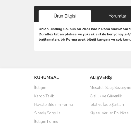
Ürün Bilgisi
Yorumlar
Union Binding Co.'nun bu 2023 kadın Rosa snowboard b
Duraflex taban plakası ve yüksek sırt ile her yönüyle 4
bağlamaları, bir Forma ayak bileği kayışına ve çok ko
Bu ürünün fiyat bilgisi, resim, ürün açıklamalarında 
Görüş ve önerileriniz için teşekkür ederiz.
KURUMSAL
ALIŞVERİŞ
Ürün resmi kalitesiz, bozuk veya görüntülenemiyo
Ürün açıklamasında eksik bilgiler bulunuyor.
İletişim
Mesafeli Satış Sözleşme
Ürün bilgilerinde hatalar bulunuyor.
Kargo Takibi
Gizlilik ve Güvenlik
Ürün fiyatı diğer sitelerden daha pahalı.
Havale Bildirim Formu
İptal ve İade Şartları
Bu ürüne benzer farklı alternatifler olmalı.
Sipariş Sorgula
Kişisel Veriler Politikası
İletişim Formu