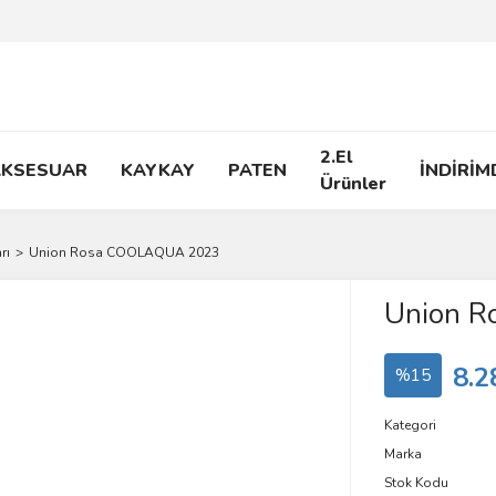
2.El
AKSESUAR
KAYKAY
PATEN
İNDİRİM
Ürünler
rı
Union Rosa COOLAQUA 2023
Union 
8.2
%15
Kategori
Marka
Stok Kodu