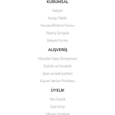
Sitemize ilk yorumu siz yapın!
tarafımıza iletebilirsiniz.
KURUMSAL
Görüş ve önerileriniz için teşekkür ederiz.
İletişim
Yorum Yaz
Soru Sor
Deneyimini Paylaş
Kargo Takibi
Ürün resmi kalitesiz, bozuk veya görüntülenemiyor.
Havale Bildirim Formu
Ürün açıklamasında eksik bilgiler bulunuyor.
Sipariş Sorgula
Ürün bilgilerinde hatalar bulunuyor.
İletişim Formu
Ürün fiyatı diğer sitelerden daha pahalı.
Bu ürüne benzer farklı alternatifler olmalı.
ALIŞVERİŞ
Mesafeli Satış Sözleşmesi
Gizlilik ve Güvenlik
İptal ve İade Şartları
Kişisel Veriler Politikası
Gönder
ÜYELİK
Yeni Üyelik
Üye Girişi
Şifremi Unuttum