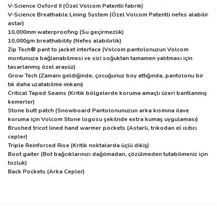
V-Science Oxford II (Özel Volcom Patentli fabrik)
V-Science Breathable Lining System (Özel Volcom Patentli nefes alabilir
astar)
10,000mm waterproofing (Su geçirmezlik)
10,000gm breathability (Nefes alabilirlik)
Zip Tech® pant to jacket interface (Volcom pantolonuzun Volcom
montunuza bağlanabilmesi ve sizi soğuktan tamamen yalıtması için
tasarlanmış özel arayüz)
Grow Tech (Zamanı geldiğinde, çocuğunuz boy attığında, pantolonu bir
tık daha uzatabilme imkanı)
Critical Taped Seams (Kritik bölgelerde koruma amaçlı üzeri bantlanmış
kemerler)
Stone butt patch (Snowboard Pantolonunuzun arka kısmına ilave
koruma için Volcom Stone logosu şekilnde extra kumaş uygulaması)
Brushed tricot lined hand warmer pockets (Astarlı, trikodan el ısıtıcı
cepler)
Triple Reinforced Rise (Kritik noktalarda üçlü dikiş)
Boot gaiter (Bot bağcıklarınızı dağılmadan, çözülmeden tutabilmeniz için
tozluk)
Back Pockets (Arka Cepler)
Bu ürünün fiyat bilgisi, resim, ürün açıklamalarında ve diğer
konularda yetersiz gördüğünüz noktaları öneri formunu kullanarak
Bu ürüne ilk yorumu siz yapın!
Ürün hakkında henüz soru sorulmamış.