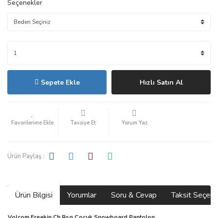
Seçenekler
Sepete Ekle
Hızlı Satın Al
Tavsiye Et
Yorum Yaz
Ürün Paylaş :
Ürün Bilgisi
Yorumlar
Soru & Cevap
Taksit Seçene
Volcom Freakin Ch Rsg Çocuk Snowboard Pantolon