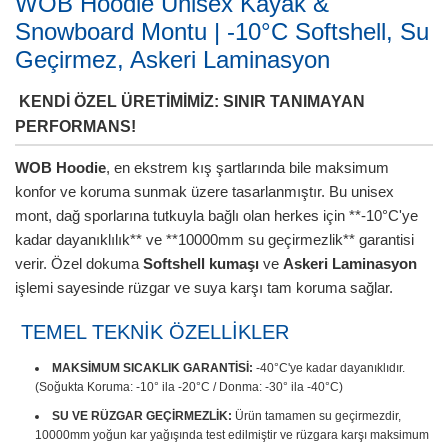
WOB Hoodie Unisex Kayak &
Snowboard Montu | -10°C Softshell, Su
Geçirmez, Askeri Laminasyon
KENDİ ÖZEL ÜRETİMİMİZ: SINIR TANIMAYAN
PERFORMANS!
WOB Hoodie
, en ekstrem kış şartlarında bile maksimum
konfor ve koruma sunmak üzere tasarlanmıştır. Bu unisex
mont, dağ sporlarına tutkuyla bağlı olan herkes için **-10°C'ye
kadar dayanıklılık** ve **10000mm su geçirmezlik** garantisi
verir. Özel dokuma
Softshell kumaşı
ve
Askeri Laminasyon
işlemi sayesinde rüzgar ve suya karşı tam koruma sağlar.
TEMEL TEKNİK ÖZELLİKLER
MAKSİMUM SICAKLIK GARANTİSİ:
-40°C'ye kadar dayanıklıdır.
(Soğukta Koruma: -10° ila -20°C / Donma: -30° ila -40°C)
SU VE RÜZGAR GEÇİRMEZLİK:
Ürün tamamen su geçirmezdir,
10000mm yoğun kar yağışında test edilmiştir ve rüzgara karşı maksimum