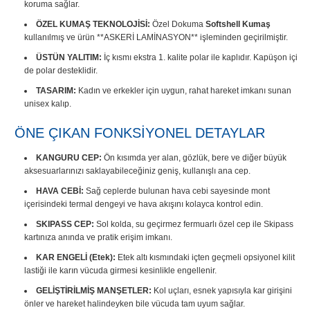
koruma sağlar.
ÖZEL KUMAŞ TEKNOLOJİSİ:
Özel Dokuma
Softshell Kumaş
kullanılmış ve ürün **ASKERİ LAMİNASYON** işleminden geçirilmiştir.
ÜSTÜN YALITIM:
İç kısmı ekstra 1. kalite polar ile kaplıdır. Kapüşon içi
de polar desteklidir.
TASARIM:
Kadın ve erkekler için uygun, rahat hareket imkanı sunan
unisex kalıp.
ÖNE ÇIKAN FONKSİYONEL DETAYLAR
KANGURU CEP:
Ön kısımda yer alan, gözlük, bere ve diğer büyük
aksesuarlarınızı saklayabileceğiniz geniş, kullanışlı ana cep.
HAVA CEBİ:
Sağ ceplerde bulunan hava cebi sayesinde mont
içerisindeki termal dengeyi ve hava akışını kolayca kontrol edin.
SKIPASS CEP:
Sol kolda, su geçirmez fermuarlı özel cep ile Skipass
kartınıza anında ve pratik erişim imkanı.
KAR ENGELİ (Etek):
Etek altı kısmındaki içten geçmeli opsiyonel kilit
lastiği ile karın vücuda girmesi kesinlikle engellenir.
GELİŞTİRİLMİŞ MANŞETLER:
Kol uçları, esnek yapısıyla kar girişini
önler ve hareket halindeyken bile vücuda tam uyum sağlar.