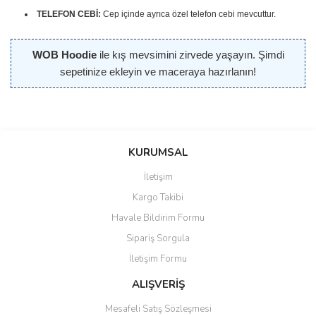
TELEFON CEBİ:
Cep içinde ayrıca özel telefon cebi mevcuttur.
WOB Hoodie
ile kış mevsimini zirvede yaşayın. Şimdi
sepetinize ekleyin ve maceraya hazırlanın!
Bu ürünün fiyat bilgisi, resim, ürün açıklamalarında ve diğer
konularda yetersiz gördüğünüz noktaları öneri formunu kullanarak
Bu ürüne ilk yorumu siz yapın!
Ürün hakkında henüz soru sorulmamış.
Sitemize ilk yorumu siz yapın!
tarafımıza iletebilirsiniz.
KURUMSAL
Görüş ve önerileriniz için teşekkür ederiz.
İletişim
Yorum Yaz
Soru Sor
Deneyimini Paylaş
Kargo Takibi
Ürün resmi kalitesiz, bozuk veya görüntülenemiyor.
Havale Bildirim Formu
Ürün açıklamasında eksik bilgiler bulunuyor.
Sipariş Sorgula
Ürün bilgilerinde hatalar bulunuyor.
İletişim Formu
Ürün fiyatı diğer sitelerden daha pahalı.
Bu ürüne benzer farklı alternatifler olmalı.
ALIŞVERİŞ
Mesafeli Satış Sözleşmesi