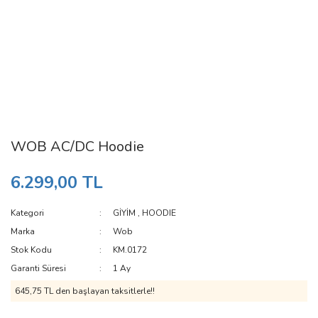
WOB AC/DC Hoodie
6.299,00 TL
Kategori
GİYİM
,
HOODIE
Marka
Wob
Stok Kodu
KM.0172
Garanti Süresi
1 Ay
645,75 TL den başlayan taksitlerle!!