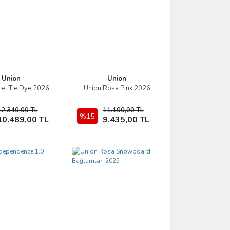
Union
Union
liet Tie Dye 2026
Union Rosa Pink 2026
İncele
İncele
12.340,00 TL
11.100,00 TL
Sepete Ekle
%15
Sepete Ekle
10.489,00 TL
9.435,00 TL