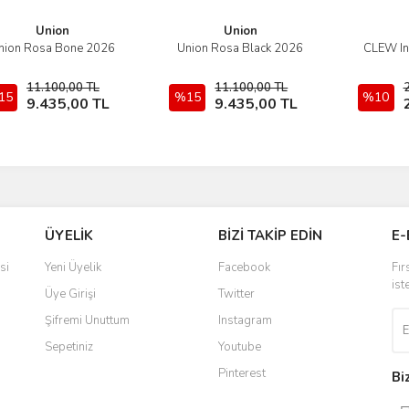
Union
Union
nion Rosa Bone 2026
Union Rosa Black 2026
CLEW In
İncele
İncele
11.100,00 TL
11.100,00 TL
15
Sepete Ekle
%15
Sepete Ekle
%10
9.435,00 TL
9.435,00 TL
ÜYELİK
BİZİ TAKİP EDİN
E-
si
Yeni Üyelik
Facebook
Fır
ist
Üye Girişi
Twitter
Şifremi Unuttum
Instagram
Sepetiniz
Youtube
Pinterest
Bi