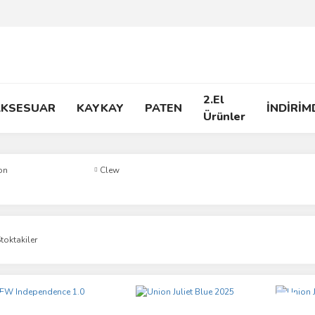
2.El
AKSESUAR
KAYKAY
PATEN
İNDİRİM
Ürünler
on
Clew
toktakiler
i
Yeni