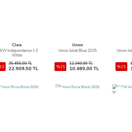
Clew
Union
EW Independence 1.0
Union Juliet Blue 2025
Union Ju
İncele
İncele
White
25.455,00 TL
12.340,00 TL
10
Sepete Ekle
%15
Sepete Ekle
%15
22.909,50 TL
10.489,00 TL
i
Yeni
Yeni