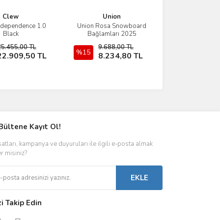
Clew
Union
dependence 1.0
Union Rosa Snowboard
İncele
İncele
Black
Bağlamları 2025
25.455,00 TL
9.688,00 TL
Sepete Ekle
%15
Sepete Ekle
22.909,50 TL
8.234,80 TL
Bültene Kayıt Ol!
satları, kampanya ve duyuruları ile ilgili e-posta almak
er misiniz?
EKLE
zi Takip Edin