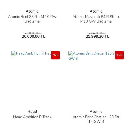
Atomic
Atomic
Atomic Bent 85 R + M 10 Gw
Atomic Maverick 84 R Skis +
Bağlama
M10 GW Bağlama
25.000,00 TL
27.499,00 TL
20.000,00 TL
21.999,20 TL
%5
%20
Head
Atomic
Head Ambition R Track
Atomic Bent Chetler 120 Str
14 GW B