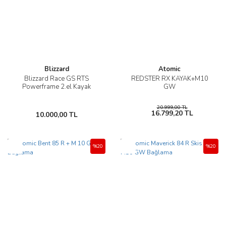
Blizzard
Atomic
Blizzard Race GS RTS
REDSTER RX KAYAK+M10
Powerframe 2.el Kayak
GW
20.999,00 TL
16.799,20 TL
10.000,00 TL
Yeni
Yeni
%20
%20