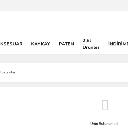
2.El
AKSESUAR
KAYKAY
PATEN
İNDİRİM
Ürünler
toktakiler
Ürün Bulunamadı.