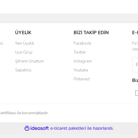
ÜYELİK
BİZİ TAKİP EDİN
E-
si
Yeni Üyelik
Facebook
Fır
ist
Üye Girişi
Twitter
Şifremi Unuttum
Instagram
Sepetiniz
Youtube
Pinterest
Bi
sertifikası ile korunmaktadır.
ile
ideasoft
e-
hazırlandı.
ticaret