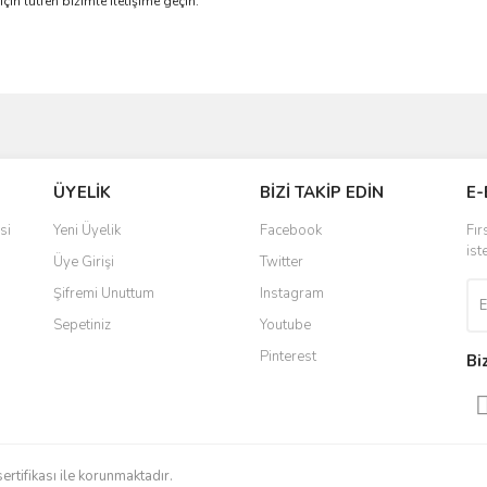
çin lütfen bizimle iletişime geçin.
ve diğer konularda yetersiz gördüğünüz noktaları öneri formunu kullanarak taraf
Bu ürüne ilk yorumu siz yapın!
Ürün hakkında henüz soru sorulmamış.
Sitemize ilk yorumu siz yapın!
ÜYELİK
BİZİ TAKİP EDİN
E-
r.
Yorum Yaz
Soru Sor
Deneyimini Paylaş
si
Yeni Üyelik
Facebook
Fır
ist
Üye Girişi
Twitter
Şifremi Unuttum
Instagram
Sepetiniz
Youtube
Pinterest
Bi
Gönder
sertifikası ile korunmaktadır.