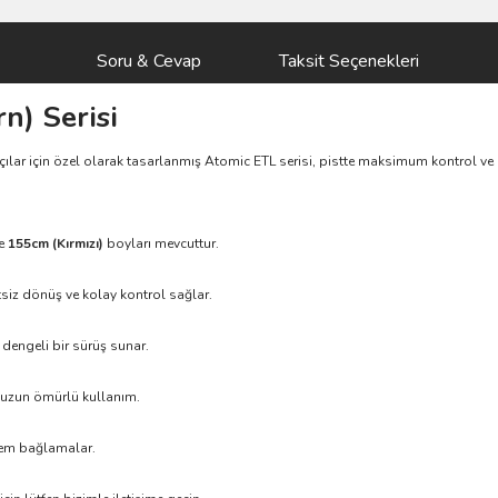
Soru & Cevap
Taksit Seçenekleri
n) Serisi
ılar için özel olarak tasarlanmış Atomic ETL serisi, pistte maksimum kontrol ve
e
155cm (Kırmızı)
boyları mevcuttur.
iz dönüş ve kolay kontrol sağlar.
dengeli bir sürüş sunar.
e uzun ömürlü kullanım.
stem bağlamalar.