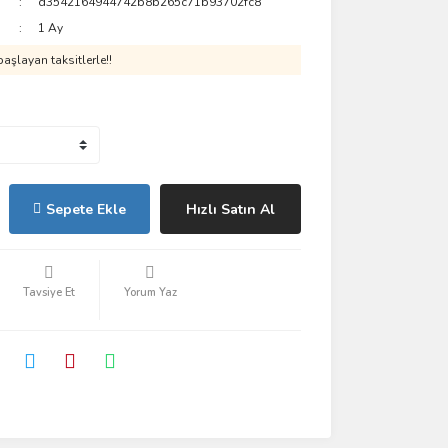
d3542164944742b8b265c71b93702fc8
1 Ay
aşlayan taksitlerle!!
Sepete Ekle
Hızlı Satın Al
Tavsiye Et
Yorum Yaz