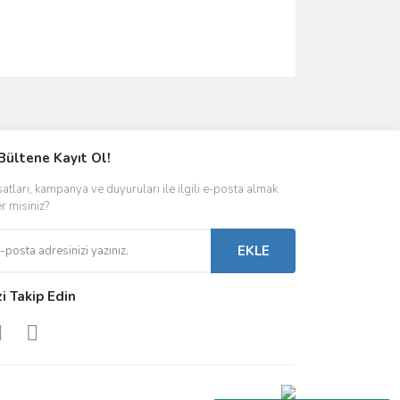
ımıza iletebilirsiniz.
Bültene Kayıt Ol!
satları, kampanya ve duyuruları ile ilgili e-posta almak
er misiniz?
EKLE
zi Takip Edin