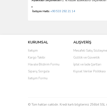
Ayakkabı Seçenekleri
2. el kayak ayakkabısı seçenekleri i
İletişim Hattı:
+90 533 292 21 14
Bu ürünün fiyat bilgisi, resim, ürün açıklamalarında 
Görüş ve önerileriniz için teşekkür ederiz.
KURUMSAL
ALIŞVERİŞ
Ürün resmi kalitesiz, bozuk veya görüntülenemiyo
Ürün açıklamasında eksik bilgiler bulunuyor.
İletişim
Mesafeli Satış Sözleşme
Ürün bilgilerinde hatalar bulunuyor.
Kargo Takibi
Gizlilik ve Güvenlik
Ürün fiyatı diğer sitelerden daha pahalı.
Havale Bildirim Formu
İptal ve İade Şartları
Bu ürüne benzer farklı alternatifler olmalı.
Sipariş Sorgula
Kişisel Veriler Politikası
İletişim Formu
© Tüm hakları saklıdır. Kredi kartı bilgileriniz 256bit SSL 