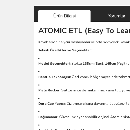
Ürün Bilgisi
Yorumlar
ATOMIC ETL (Easy To Lear
Kayak sporuna yeni başlayanlar ve orta seviyedeki kayakç
Teknik Özellikler ve Seçenekler:
Model Seçenekleri:
Stokta
135cm (Sarı)
,
145cm (Yeşil)
v
Bend-X Teknolojisi:
Özel esnek bölge sayesinde zahmets
Piste Rocker:
Sert zeminlerde mükemmel kenar tutuşu ve 
Dura Cap Yapısı:
Çizilmelere karşı dayanıklı üst yüzey il
Bağlamalar:
Güvenli ve ayarlanabilir orijinal Atomic si